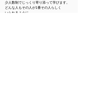
少人数制でじっくり寄り添って学びます。
どんな人もその人が1番その人らしく
いられるように。
スクールの名前は「YOGA CLEAR」
みなさんの様々な事が
クリアになりますようにとの想いを込めまし
た。
かつての私がYOGAで心も身体もクリアにな
ってきたように。
開催日程
2026年東京開催予定
上記の他にオンライン講座30時間・受講
レッスン30時間
欠席時のフォローアップあり。オンライ
ンご相談ください。
費用 380.000円（分割可能）