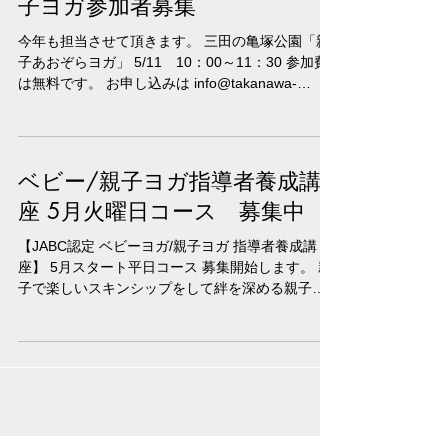
子ヨガ参加者募集
今年も担当させて頂きます。 三田の亀塚公園「親
子あおぞらヨガ」 5/11 10：00～11：30 参加費
は無料です。 お申し込みは info@takanawa-
park.com 「親子青空ヨガ教室」 ①住所 ②お子さ
んと保護者の名前 ③お子さんの年齢...
ベビー/親子ヨガ指導者養成講
座 5月火曜日コース 募集中
【JABC認定 ベビーヨガ/親子ヨガ 指導者養成講
座】 5月スタート平日コース 募集開始します。 親
子で楽しいスキンシップをして絆を深める親子ヨ
ガ。 楽しい育児をサポートするステキなお仕事を
身につけませんか？ 指導歴12年を超える私が真心
でお伝えします。...