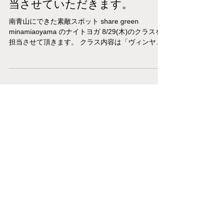
Minamiaoyamaにてナイトヨガ
ヴィンヤサフローのクラスを担
当させていただきます。
南青山にできた素敵スポット share green
minamiaoyama のナイトヨガ 8/29(木)のクラスを
担当させて頂きます。 クラス内容は「ヴィンヤサ
フロー～上虚下実」 下半身の安定感を作り、上半
身の無駄な力を抜き リラックスした身体を作りま
しょう。...
5月19日（日）14：30～16：
00 新宿高島屋will be Fest 「心
と身体の軸を整えるヨガ」
新宿タカシマヤにて 5月16日(木)～21日(火) に開催
される 「 WILL BE FEST」にて 私もクラスを担当
させて頂きます。 4/19 (日]14:30～16:00 8階 ウィ
ルビーパーク 「心と身体の軸を整えるヨガ」 暖か
くなって、身体動かしやすくなるこの時期に...